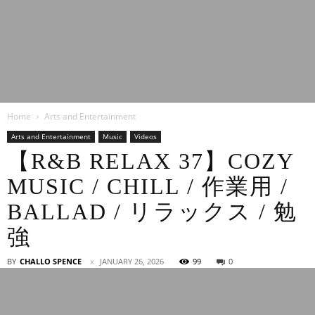
Latest
Home
Arts and Entertainment
Entertainment
Arts and Entertainment
Music
Videos
【R&B RELAX 37】COZY
MUSIC / CHILL / 作業用 /
News
BALLAD / リラックス / 勉
強
BY
CHALLO SPENCE
JANUARY 26, 2026
99
0