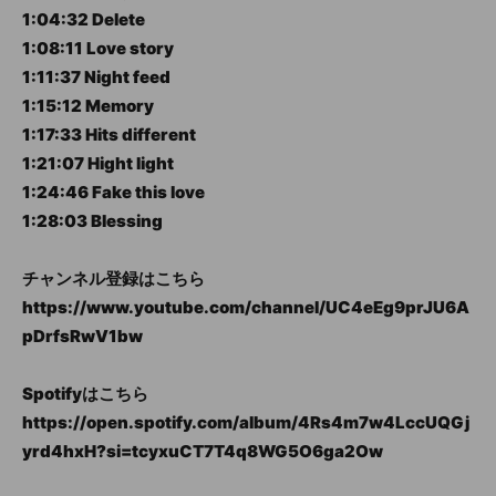
1:04:32 Delete
1:08:11 Love story
1:11:37 Night feed
1:15:12 Memory
1:17:33 Hits different
1:21:07 Hight light
1:24:46 Fake this love
1:28:03 Blessing
チャンネル登録はこちら
https://www.youtube.com/channel/UC4eEg9prJU6A
pDrfsRwV1bw
Spotifyはこちら
https://open.spotify.com/album/4Rs4m7w4LccUQGj
yrd4hxH?si=tcyxuCT7T4q8WG5O6ga2Ow