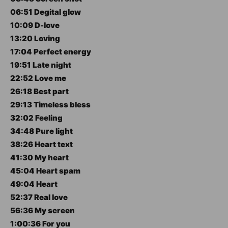
06:51 Degital glow
10:09 D-love
13:20 Loving
17:04 Perfect energy
19:51 Late night
22:52 Love me
26:18 Best part
29:13 Timeless bless
32:02 Feeling
34:48 Pure light
38:26 Heart text
41:30 My heart
45:04 Heart spam
49:04 Heart
52:37 Real love
56:36 My screen
1:00:36 For you