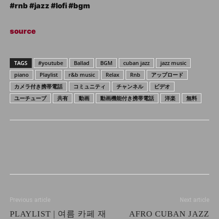
#rnb #jazz #lofi #bgm
source
TAGS
#youtube
Ballad
BGM
cuban jazz
jazz music
piano
Playlist
r&b music
Relax
Rnb
アップロード
カメラ付き携帯電話
コミュニティ
チャンネル
ビデオ
ユーチューブ
共有
動画
動画機能付き携帯電話
洋楽
無料
Previous article
Next article
PLAYLIST | 여름 카페 재
AFRO CUBAN JAZZ